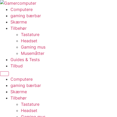
Videre
til
Computere
indhold
gaming bærbar
Skærme
Tilbehør
Tastature
Headset
Gaming mus
Musemåtter
Guides & Tests
Tilbud
Computere
gaming bærbar
Skærme
Tilbehør
Tastature
Headset
Gaming mus