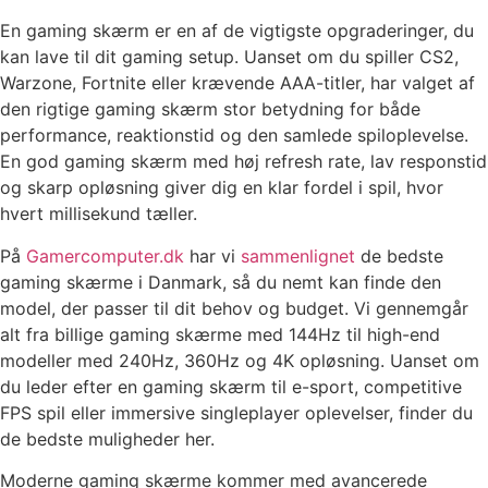
En gaming skærm er en af de vigtigste opgraderinger, du
kan lave til dit gaming setup. Uanset om du spiller CS2,
Warzone, Fortnite eller krævende AAA-titler, har valget af
den rigtige gaming skærm stor betydning for både
performance, reaktionstid og den samlede spiloplevelse.
En god gaming skærm med høj refresh rate, lav responstid
og skarp opløsning giver dig en klar fordel i spil, hvor
hvert millisekund tæller.
På
Gamercomputer.dk
har vi
sammenlignet
de bedste
gaming skærme i Danmark, så du nemt kan finde den
model, der passer til dit behov og budget. Vi gennemgår
alt fra billige gaming skærme med 144Hz til high-end
modeller med 240Hz, 360Hz og 4K opløsning. Uanset om
du leder efter en gaming skærm til e-sport, competitive
FPS spil eller immersive singleplayer oplevelser, finder du
de bedste muligheder her.
Moderne gaming skærme kommer med avancerede