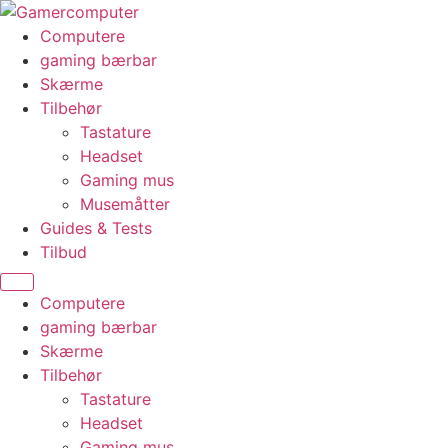
Videre
til
Computere
indhold
gaming bærbar
Skærme
Tilbehør
Tastature
Headset
Gaming mus
Musemåtter
Guides & Tests
Tilbud
Computere
gaming bærbar
Skærme
Tilbehør
Tastature
Headset
Gaming mus