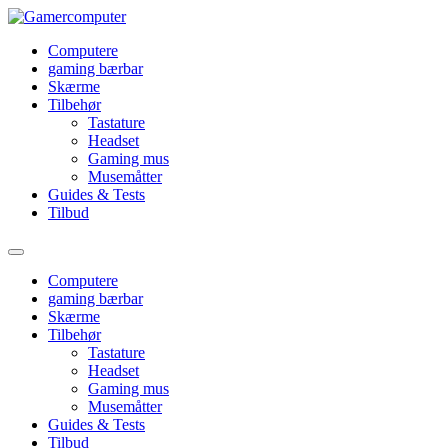
Videre
til
Computere
indhold
gaming bærbar
Skærme
Tilbehør
Tastature
Headset
Gaming mus
Musemåtter
Guides & Tests
Tilbud
Computere
gaming bærbar
Skærme
Tilbehør
Tastature
Headset
Gaming mus
Musemåtter
Guides & Tests
Tilbud