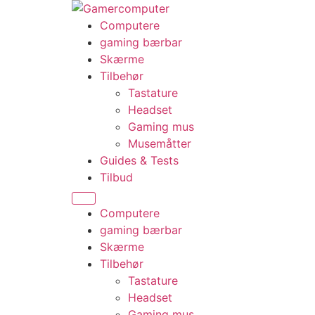
Videre
til
Computere
indhold
gaming bærbar
Skærme
Tilbehør
Tastature
Headset
Gaming mus
Musemåtter
Guides & Tests
Tilbud
Computere
gaming bærbar
Skærme
Tilbehør
Tastature
Headset
Gaming mus